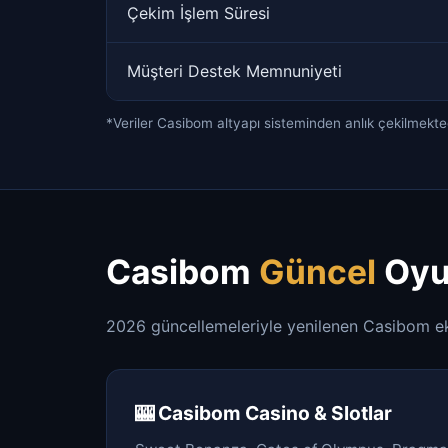
Çekim İşlem Süresi
Müşteri Destek Memnuniyeti
*Veriler Casibom altyapı sisteminden anlık çekilmekted
Casibom
Güncel
Oyu
2026 güncellemeleriyle yenilenen Casibom eko
🎰 Casibom Casino & Slotlar