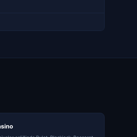
asino