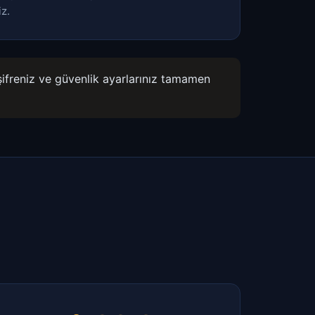
z.
 şifreniz ve güvenlik ayarlarınız tamamen