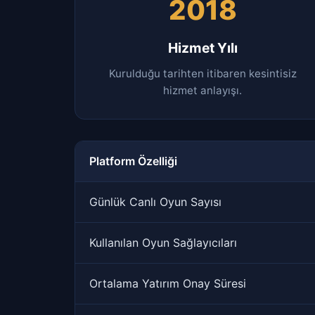
2018
Hizmet Yılı
Kurulduğu tarihten itibaren kesintisiz
hizmet anlayışı.
Platform Özelliği
Günlük Canlı Oyun Sayısı
Kullanılan Oyun Sağlayıcıları
Ortalama Yatırım Onay Süresi