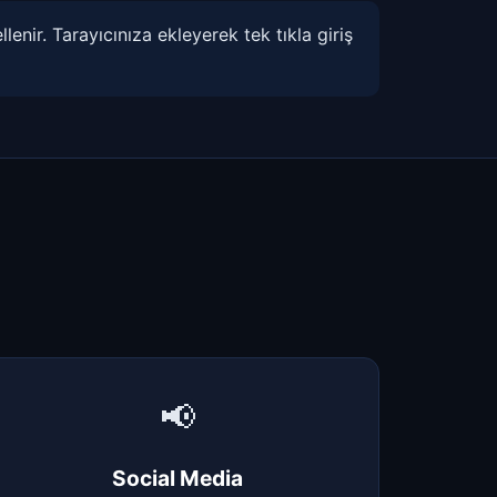
nir. Tarayıcınıza ekleyerek tek tıkla giriş
📢
Social Media