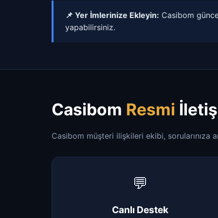
📌 Yer İmlerinize Ekleyin:
Casibom güncel a
yapabilirsiniz.
Casibom
Resmi
İleti
Casibom müşteri ilişkileri ekibi, sorularınıza
💬
Canlı Destek