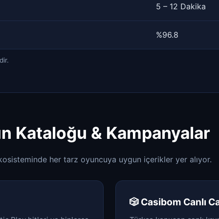
5 – 12 Dakika
%96.8
ir.
n Kataloğu & Kampanyalar
sisteminde her tarz oyuncuya uygun içerikler yer alıyor.
🎲 Casibom Canlı C