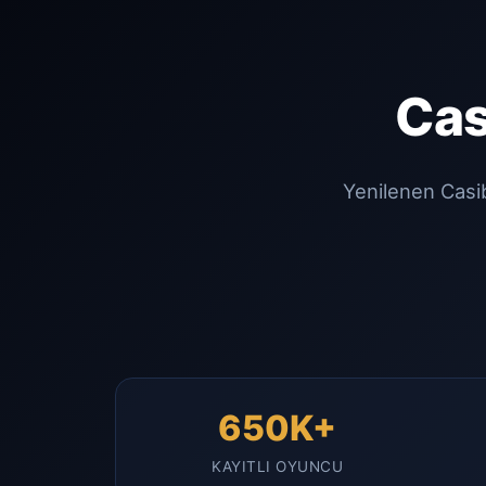
Ca
Yenilenen Casib
650K+
KAYITLI OYUNCU