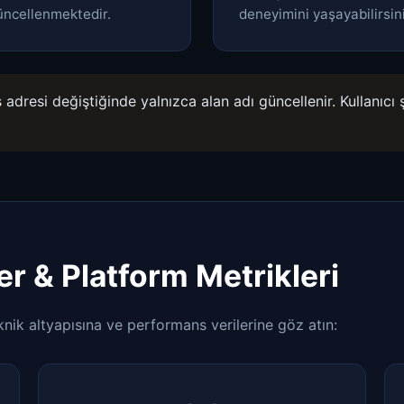
üncellenmektedir.
deneyimini yaşayabilirsini
adresi değiştiğinde yalnızca alan adı güncellenir. Kullanıcı
er & Platform Metrikleri
nik altyapısına ve performans verilerine göz atın: