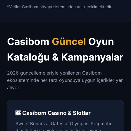
*Veriler Casibom altyapı sisteminden anlık çekilmektedir.
Casibom
Güncel
Oyun
Kataloğu & Kampanyalar
2026 güncellemeleriyle yenilenen Casibom
ekosisteminde her tarz oyuncuya uygun içerikler yer
alıyor.
🎰 Casibom Casino & Slotlar
Sweet Bonanza, Gates of Olympus, Pragmatic
Play hitleri ve binlerce lisanslı slot oyunu