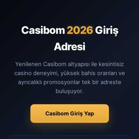
Casibom
2026
Giriş
Adresi
Yenilenen Casibom altyapısı ile kesintisiz
casino deneyimi, yüksek bahis oranları ve
ayrıcalıklı promosyonlar tek bir adreste
buluşuyor.
Casibom Giriş Yap