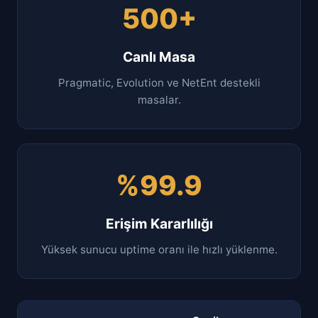
500+
Canlı Masa
Pragmatic, Evolution ve NetEnt destekli
masalar.
%99.9
Erişim Kararlılığı
Yüksek sunucu uptime oranı ile hızlı yüklenme.