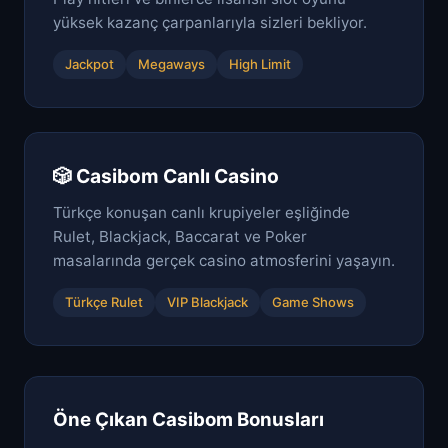
yüksek kazanç çarpanlarıyla sizleri bekliyor.
Jackpot
Megaways
High Limit
🎲 Casibom Canlı Casino
Türkçe konuşan canlı krupiyeler eşliğinde
Rulet, Blackjack, Baccarat ve Poker
masalarında gerçek casino atmosferini yaşayın.
Türkçe Rulet
VIP Blackjack
Game Shows
Öne Çıkan Casibom Bonusları