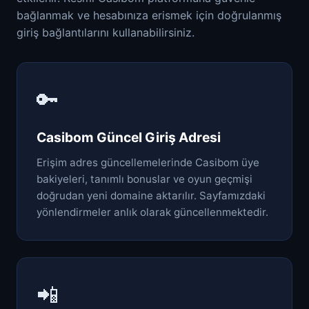
bağlanmak ve hesabınıza erismek için doğrulanmış
giriş bağlantılarını kullanabilirsiniz.
🔑
Casibom Güncel Giriş Adresi
Erişim adres güncellemelerinde Casibom üye
bakiyeleri, tanımlı bonuslar ve oyun geçmişi
doğrudan yeni domaine aktarılır. Sayfamızdaki
yönlendirmeler anlık olarak güncellenmektedir.
📲