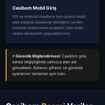
Casibom Mobil Giriş
iOS ve Android cihazlarla tam uyumlu mobil
web arayüzü sayesinde dilediğiniz yerden
Casibom platformuna erişebilir, özel mobil
casino deneyimini yaşayabilirsiniz.
⚡ Güvenlik Bilgilendirmesi:
Casibom giriş
adresi değiştiğinde yalnızca alan adı
güncellenir. Kullanıcı şifreniz ve güvenlik
ayarlarınız tamamen aynı kalır.