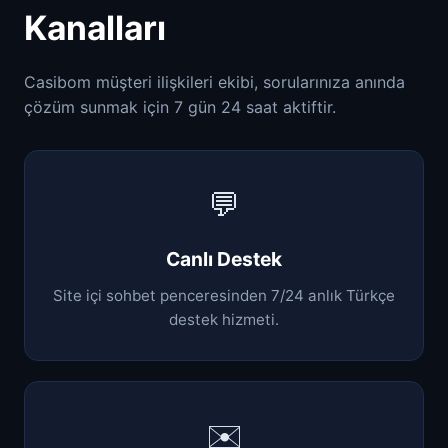
Kanalları
Casibom müşteri ilişkileri ekibi, sorularınıza anında
çözüm sunmak için 7 gün 24 saat aktiftir.
💬
Canlı Destek
Site içi sohbet penceresinden 7/24 anlık Türkçe
destek hizmeti.
✉️